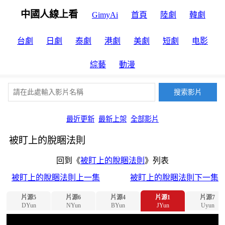
中國人線上看
GimyAi
首頁
陸劇
韓劇
台劇
日劇
泰劇
港劇
美劇
短劇
电影
綜藝
動漫
最近更新
最新上架
全部影片
被盯上的脫睏法則
回到《
被盯上的脫睏法則
》列表
被盯上的脫睏法則上一集
被盯上的脫睏法則下一集
片源5
片源6
片源4
片源1
片源7
DYun
NYun
BYun
JYun
Uyun