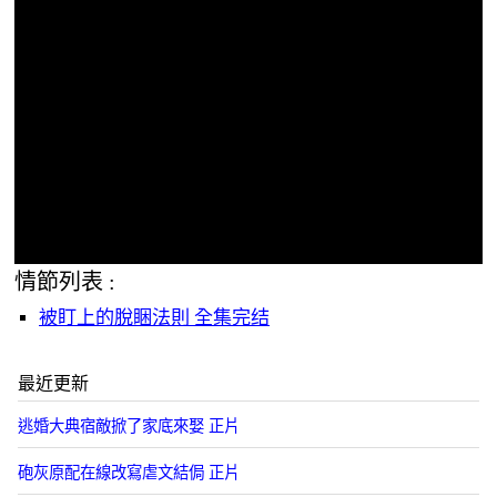
情節列表 :
被盯上的脫睏法則 全集完结
最近更新
逃婚大典宿敵掀了家底來娶 正片
砲灰原配在線改寫虐文結侷 正片