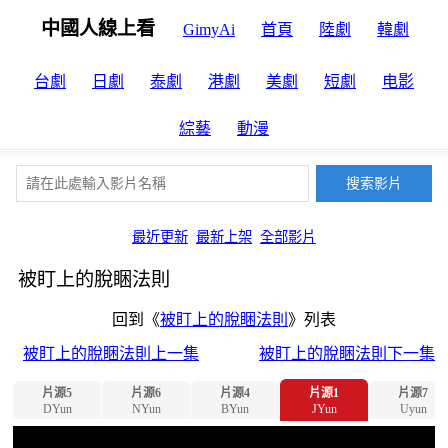
中國人線上看
GimyAi
首頁
陸劇
韓劇
台劇
日劇
泰劇
港劇
美劇
短劇
电影
綜藝
動漫
最近更新
最新上架
全部影片
被盯上的脫睏法則
回到《
被盯上的脫睏法則
》列表
被盯上的脫睏法則上一集
被盯上的脫睏法則下一集
片源5
片源6
片源4
片源1
片源7
DYun
NYun
BYun
JYun
Uyun