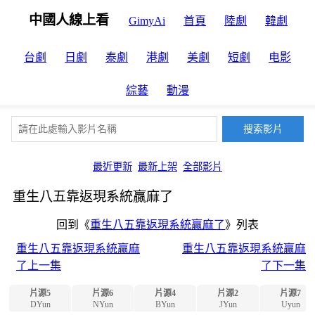
中國人線上看
GimyAi
首頁
陸劇
韓劇
台劇
日劇
泰劇
港劇
美劇
短劇
电影
綜藝
動漫
最近更新
最新上架
全部影片
重生八五靠返現系統贏麻了
回到《
重生八五靠返現系統贏麻了
》列表
重生八五靠返現系統贏麻
重生八五靠返現系統贏麻
了上一集
了下一集
片源5
片源6
片源4
片源2
片源7
DYun
NYun
BYun
JYun
Uyun