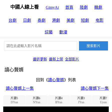
中國人線上看
GimyAi
首頁
陸劇
韓劇
台劇
日劇
泰劇
港劇
美劇
短劇
电影
綜藝
動漫
最近更新
最新上架
全部影片
讀心贅婿
回到《
讀心贅婿
》列表
讀心贅婿上一集
讀心贅婿下一集
片源5
片源6
片源4
片源3
片源7
DYun
NYun
BYun
JYun
Uyun