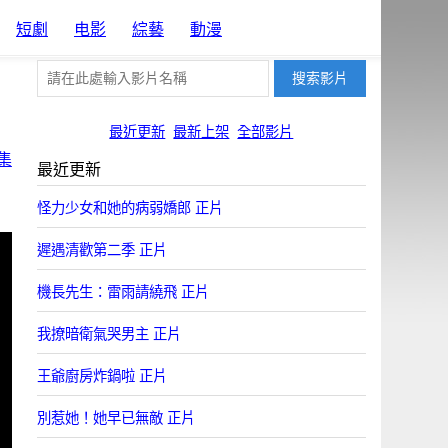
短劇
电影
綜藝
動漫
最近更新
最新上架
全部影片
集
最近更新
怪力少女和她的病弱嬌郎 正片
遲遇清歡第二季 正片
機長先生：雷雨請繞飛 正片
我撩暗衛氣哭男主 正片
王爺廚房炸鍋啦 正片
別惹她！她早已無敵 正片