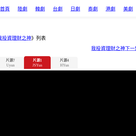
首頁
陸劇
韓劇
台劇
日劇
泰劇
港劇
美劇
我投資理財之神
》列表
我投資理財之神下一
片源7
片源1
片源4
Uyun
JSYun
HYun