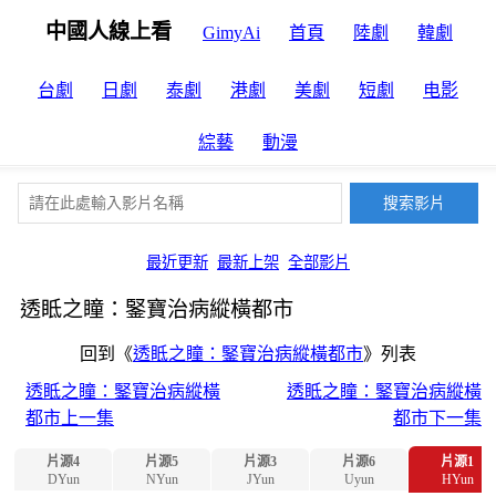
中國人線上看
GimyAi
首頁
陸劇
韓劇
台劇
日劇
泰劇
港劇
美劇
短劇
电影
綜藝
動漫
最近更新
最新上架
全部影片
透眡之瞳：鋻寶治病縱橫都市
回到《
透眡之瞳：鋻寶治病縱橫都市
》列表
透眡之瞳：鋻寶治病縱橫
透眡之瞳：鋻寶治病縱橫
都市上一集
都市下一集
片源4
片源5
片源3
片源6
片源1
DYun
NYun
JYun
Uyun
HYun