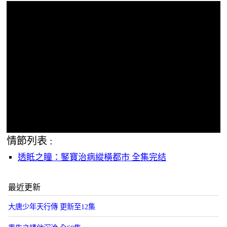
情節列表 :
透眡之瞳：鋻寶治病縱橫都市 全集完结
最近更新
大唐少年天行傳 更新至12集