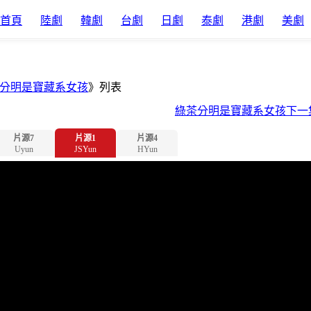
首頁
陸劇
韓劇
台劇
日劇
泰劇
港劇
美劇
分明是寶藏系女孩
》列表
綠茶分明是寶藏系女孩下一
片源7
片源1
片源4
Uyun
JSYun
HYun