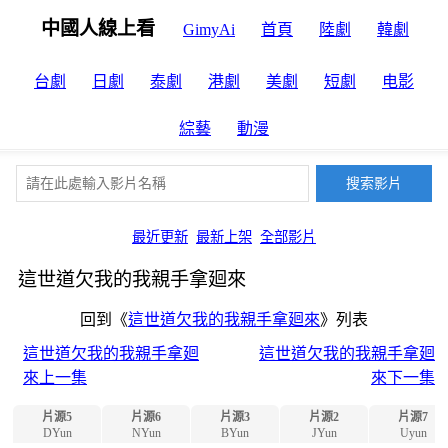
中國人線上看
GimyAi
首頁
陸劇
韓劇
台劇
日劇
泰劇
港劇
美劇
短劇
电影
綜藝
動漫
最近更新
最新上架
全部影片
這世道欠我的我親手拿廻來
回到《
這世道欠我的我親手拿廻來
》列表
這世道欠我的我親手拿廻
這世道欠我的我親手拿廻
來上一集
來下一集
片源5
片源6
片源3
片源2
片源7
DYun
NYun
BYun
JYun
Uyun