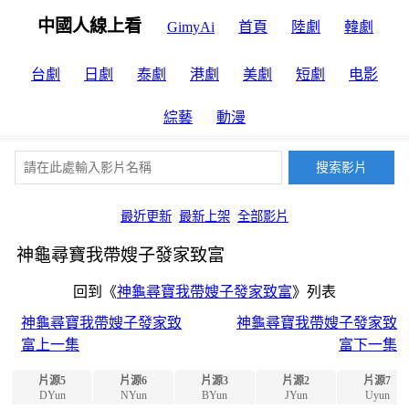
中國人線上看
GimyAi
首頁
陸劇
韓劇
台劇
日劇
泰劇
港劇
美劇
短劇
电影
綜藝
動漫
最近更新
最新上架
全部影片
神龜尋寶我帶嫂子發家致富
回到《
神龜尋寶我帶嫂子發家致富
》列表
神龜尋寶我帶嫂子發家致
神龜尋寶我帶嫂子發家致
富上一集
富下一集
片源5
片源6
片源3
片源2
片源7
DYun
NYun
BYun
JYun
Uyun