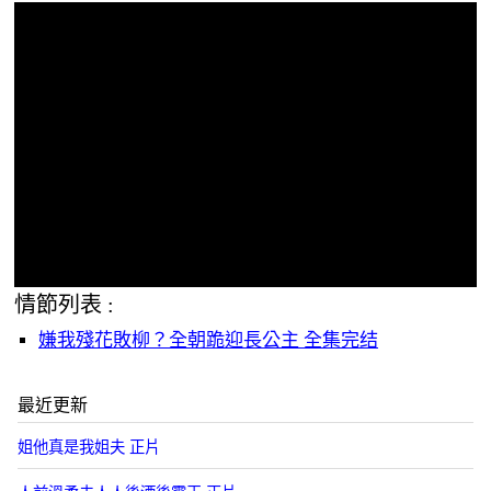
情節列表 :
嫌我殘花敗柳？全朝跪迎長公主 全集完结
最近更新
姐他真是我姐夫 正片