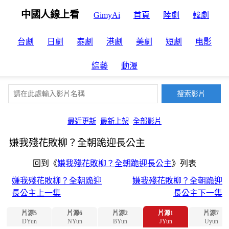
中國人線上看
GimyAi
首頁
陸劇
韓劇
台劇
日劇
泰劇
港劇
美劇
短劇
电影
綜藝
動漫
最近更新
最新上架
全部影片
嫌我殘花敗柳？全朝跪迎長公主
回到《
嫌我殘花敗柳？全朝跪迎長公主
》列表
嫌我殘花敗柳？全朝跪迎
嫌我殘花敗柳？全朝跪迎
長公主上一集
長公主下一集
片源5
片源6
片源2
片源1
片源7
DYun
NYun
BYun
JYun
Uyun