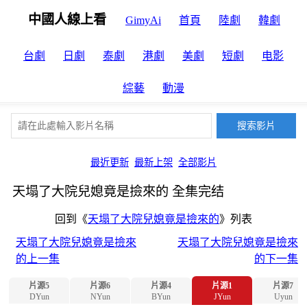
中國人線上看
GimyAi
首頁
陸劇
韓劇
台劇
日劇
泰劇
港劇
美劇
短劇
电影
綜藝
動漫
最近更新
最新上架
全部影片
天塌了大院兒媳竟是撿來的 全集完结
回到《
天塌了大院兒媳竟是撿來的
》列表
天塌了大院兒媳竟是撿來
天塌了大院兒媳竟是撿來
的上一集
的下一集
片源5
片源6
片源4
片源1
片源7
DYun
NYun
BYun
JYun
Uyun