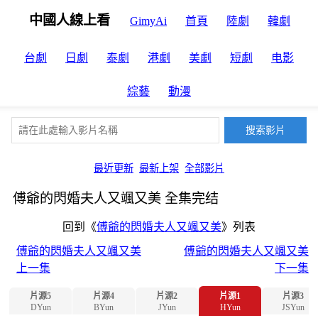
中國人線上看
GimyAi
首頁
陸劇
韓劇
台劇
日劇
泰劇
港劇
美劇
短劇
电影
綜藝
動漫
最近更新
最新上架
全部影片
傅爺的閃婚夫人又颯又美 全集完结
回到《
傅爺的閃婚夫人又颯又美
》列表
傅爺的閃婚夫人又颯又美
傅爺的閃婚夫人又颯又美
上一集
下一集
片源5
片源4
片源2
片源1
片源3
DYun
BYun
JYun
HYun
JSYun