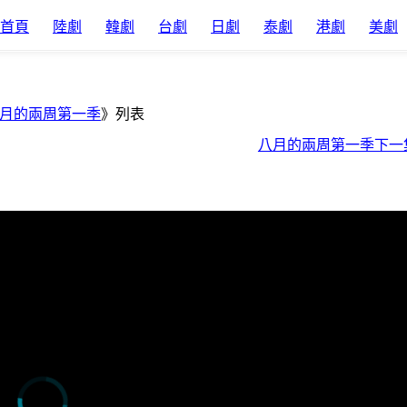
首頁
陸劇
韓劇
台劇
日劇
泰劇
港劇
美劇
月的兩周第一季
》列表
八月的兩周第一季下一