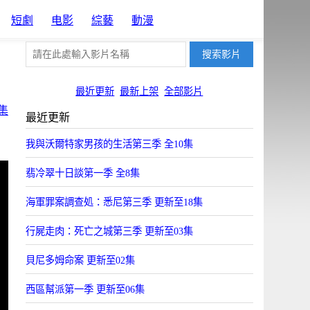
短劇
电影
綜藝
動漫
最近更新
最新上架
全部影片
集
最近更新
我與沃爾特家男孩的生活第三季 全10集
翡冷翠十日談第一季 全8集
海軍罪案調查処：悉尼第三季 更新至18集
行屍走肉：死亡之城第三季 更新至03集
貝尼多姆命案 更新至02集
西區幫派第一季 更新至06集