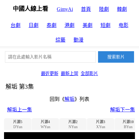
中國人線上看
GimyAi
首頁
陸劇
韓劇
台劇
日劇
泰劇
港劇
美劇
短劇
电影
綜藝
動漫
最近更新
最新上架
全部影片
解垢 第3集
回到《
解垢
》列表
解垢上一集
解垢下一集
片源5
片源4
片源2
片源3
片源10
DYun
WYun
NYun
XYun
BYun