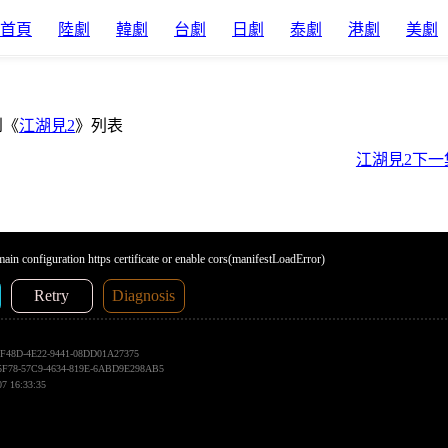
首頁
陸劇
韓劇
台劇
日劇
泰劇
港劇
美劇
到《
江湖見2
》列表
江湖見2下一