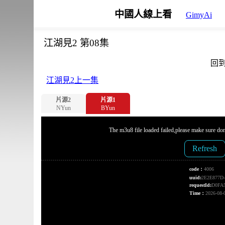
中國人線上看
GimyAi
江湖見2 第08集
回
江湖見2上一集
片源2
片源1
NYun
BYun