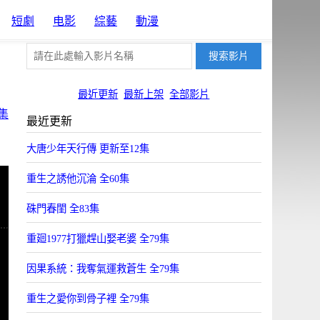
短劇
电影
綜藝
動漫
最近更新
最新上架
全部影片
集
最近更新
大唐少年天行傳 更新至12集
重生之誘他沉淪 全60集
硃門春閨 全83集
重廻1977打獵趕山娶老婆 全79集
因果系統：我奪氣運救蒼生 全79集
重生之愛你到骨子裡 全79集