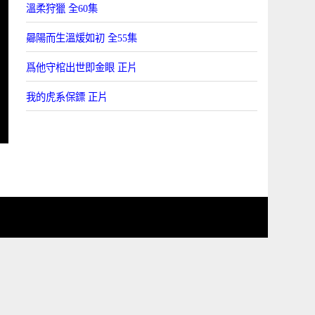
溫柔狩獵 全60集
曏陽而生溫煖如初 全55集
爲他守棺出世即金眼 正片
我的虎系保鏢 正片