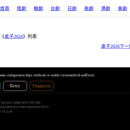
首頁
陸劇
韓劇
台劇
日劇
泰劇
港劇
美劇
《
桌子2026
》列表
桌子2026下一