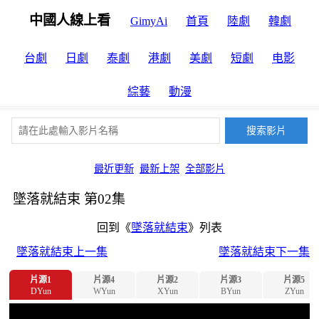
中國人線上看
GimyAi
首頁
陸劇
韓劇
台劇
日劇
泰劇
港劇
美劇
短劇
电影
綜藝
動漫
最近更新
最新上架
全部影片
墜落就結束 第02集
回到《
墜落就結束
》列表
墜落就結束上一集
墜落就結束下一集
片源1
片源4
片源2
片源3
片源5
DYun
WYun
XYun
BYun
ZYun