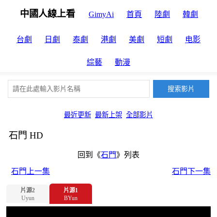
中國人線上看
GimyAi
首頁
陸劇
韓劇
台劇
日劇
泰劇
港劇
美劇
短劇
电影
綜藝
動漫
最近更新
最新上架
全部影片
石門 HD
回到《
石門
》列表
石門上一集
石門下一集
片源2
片源1
Uyun
BYun