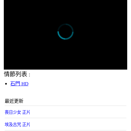
情節列表 :
石門 HD
最近更新
喪日少女 正片
埃及古咒 正片