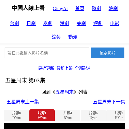
中國人線上看
GimyAi
首頁
陸劇
韓劇
台劇
日劇
泰劇
港劇
美劇
短劇
电影
綜藝
動漫
最近更新
最新上架
全部影片
五星周末 第03集
回到《
五星周末
》列表
五星周末上一集
五星周末下一集
片源8
片源1
片源4
片源6
片源2
DYun
WYun
BYun
Uyun
HYun