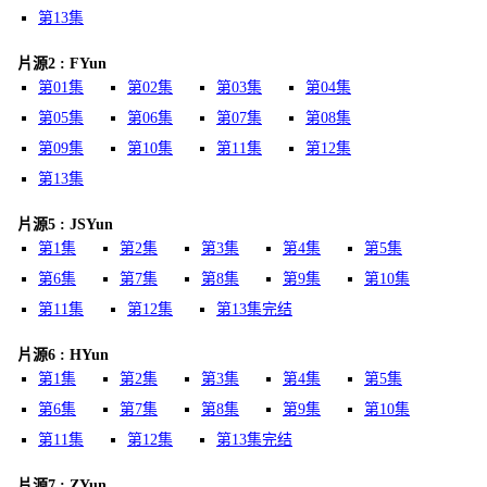
第13集
片源2 : FYun
第01集
第02集
第03集
第04集
第05集
第06集
第07集
第08集
第09集
第10集
第11集
第12集
第13集
片源5 : JSYun
第1集
第2集
第3集
第4集
第5集
第6集
第7集
第8集
第9集
第10集
第11集
第12集
第13集完结
片源6 : HYun
第1集
第2集
第3集
第4集
第5集
第6集
第7集
第8集
第9集
第10集
第11集
第12集
第13集完结
片源7 : ZYun