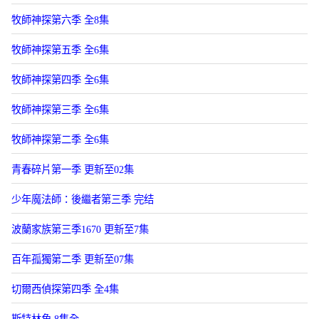
牧師神探第六季 全8集
牧師神探第五季 全6集
牧師神探第四季 全6集
牧師神探第三季 全6集
牧師神探第二季 全6集
青春碎片第一季 更新至02集
少年魔法師：後繼者第三季 完结
波蘭家族第三季1670 更新至7集
百年孤獨第二季 更新至07集
切爾西偵探第四季 全4集