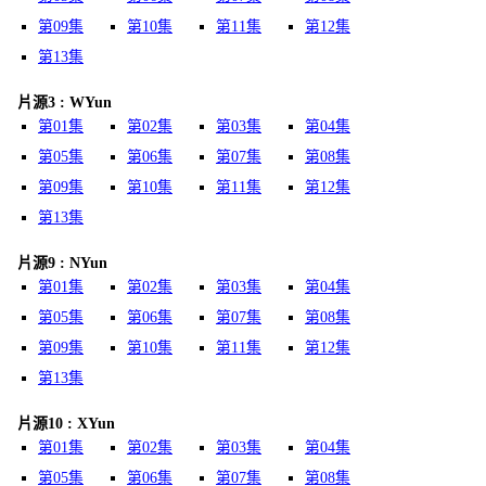
第09集
第10集
第11集
第12集
第13集
片源3 : WYun
第01集
第02集
第03集
第04集
第05集
第06集
第07集
第08集
第09集
第10集
第11集
第12集
第13集
片源9 : NYun
第01集
第02集
第03集
第04集
第05集
第06集
第07集
第08集
第09集
第10集
第11集
第12集
第13集
片源10 : XYun
第01集
第02集
第03集
第04集
第05集
第06集
第07集
第08集