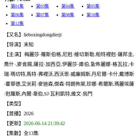
第01集
第03集
第04集
第05集
第06集
第07集
第08集
第10集
第12集
【又名】lieboxingdongdierji
【导演】未知
【主演】梅麗莎·羅斯伯格,尼尅·維切斯勒,帕特裡尅·薩邦圭,
喬什·,麥肯錫,薩拉·加西亞,伊麗莎·庫伯,紥佈麗娜·格瓦拉,卡
瑞·瑪切特,馬特·弗裡沃,西沃恩·威廉姆斯,丹尼爾·卡什,戴博斯
·霍華德,艾米莉·麥迪森,傑森·特朗佈萊,珍娜·希爾斯,瑪麗埃薩
·尅羅斯,內爾·韋伯,SJ·瓦利凱特,維文·烏門
【类型】
【首播】2026
【更新】
2026-06-14 21:39:42
【集數】全13集