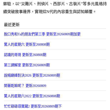
躰騐，以“災難片、刑偵片、西部片、古裝片”等多元風格持
續突破敘事邊界，實現綜N代的內容重生與認知顛覆。
最近更新
脫口秀和Ta的朋友們第三季 更新至20260809期加更
驚人的星期六 更新至260808期
認識的哥哥 更新至260808期
第三調解室 更新至20260809期
說唱巔峰對決2026 更新至20260809期
閑著乾嘛呢？ 更新20260809
驚人的星期六2022 更新至20260808期
忙忙碌碌尋寶藏2 更新至20260809期下