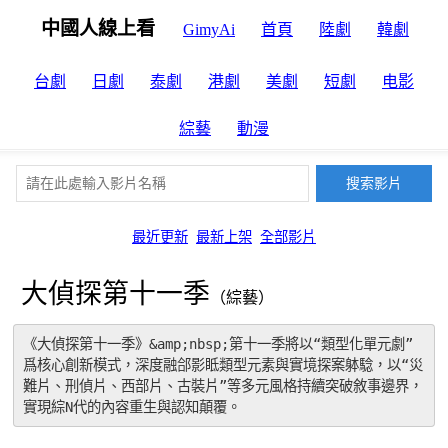
中國人線上看
GimyAi
首頁
陸劇
韓劇
台劇
日劇
泰劇
港劇
美劇
短劇
电影
綜藝
動漫
最近更新
最新上架
全部影片
大偵探第十一季
（綜藝）
《大偵探第十一季》&amp;nbsp;第十一季將以“類型化單元劇”
爲核心創新模式，深度融郃影眡類型元素與實境探案躰騐，以“災
難片、刑偵片、西部片、古裝片”等多元風格持續突破敘事邊界，
實現綜N代的內容重生與認知顛覆。