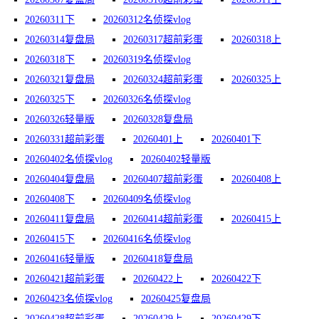
20260311下
20260312名侦探vlog
20260314复盘局
20260317超前彩蛋
20260318上
20260318下
20260319名侦探vlog
20260321复盘局
20260324超前彩蛋
20260325上
20260325下
20260326名侦探vlog
20260326轻量版
20260328复盘局
20260331超前彩蛋
20260401上
20260401下
20260402名侦探vlog
20260402轻量版
20260404复盘局
20260407超前彩蛋
20260408上
20260408下
20260409名侦探vlog
20260411复盘局
20260414超前彩蛋
20260415上
20260415下
20260416名侦探vlog
20260416轻量版
20260418复盘局
20260421超前彩蛋
20260422上
20260422下
20260423名侦探vlog
20260425复盘局
20260428超前彩蛋
20260429上
20260429下