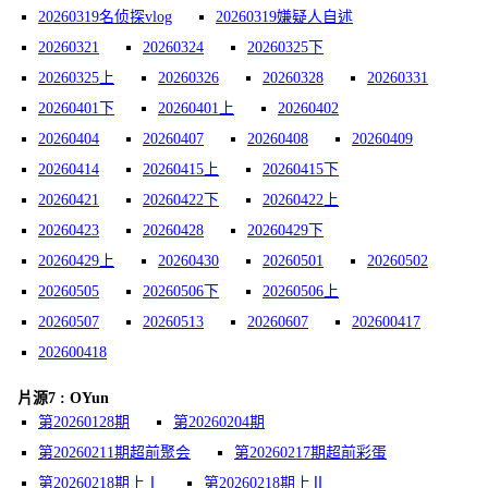
20260319名侦探vlog
20260319嫌疑人自述
20260321
20260324
20260325下
20260325上
20260326
20260328
20260331
20260401下
20260401上
20260402
20260404
20260407
20260408
20260409
20260414
20260415上
20260415下
20260421
20260422下
20260422上
20260423
20260428
20260429下
20260429上
20260430
20260501
20260502
20260505
20260506下
20260506上
20260507
20260513
20260607
202600417
202600418
片源7 : OYun
第20260128期
第20260204期
第20260211期超前聚会
第20260217期超前彩蛋
第20260218期上Ⅰ
第20260218期上Ⅱ