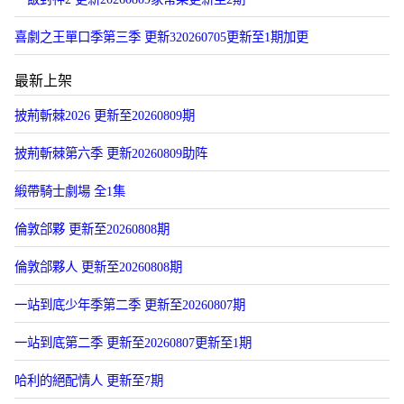
喜劇之王單口季第三季 更新320260705更新至1期加更
最新上架
披荊斬棘2026 更新至20260809期
披荊斬棘第六季 更新20260809助阵
緞帶騎士劇場 全1集
倫敦郃夥 更新至20260808期
倫敦郃夥人 更新至20260808期
一站到底少年季第二季 更新至20260807期
一站到底第二季 更新至20260807更新至1期
哈利的絕配情人 更新至7期