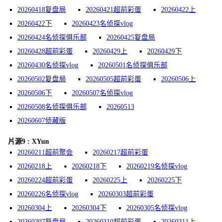
20260418复盘局
20260421超前彩蛋
20260422上
20260422下
20260423名侦探vlog
20260424名侦探俱乐部
20260425复盘局
20260428超前彩蛋
20260429上
20260429下
20260430名侦探vlog
20260501名侦探俱乐部
20260502复盘局
20260505超前彩蛋
20260506上
20260506下
20260507名侦探vlog
20260508名侦探俱乐部
20260513
20260607侦藏版
片源9 : XYun
20260211超前聚会
20260217超前彩蛋
20260218上
20260218下
20260219名侦探vlog
20260224超前彩蛋
20260225上
20260225下
20260226名侦探vlog
20260303超前彩蛋
20260304上
20260304下
20260305名侦探vlog
20260307复盘局
20260310超前彩蛋
20260311上