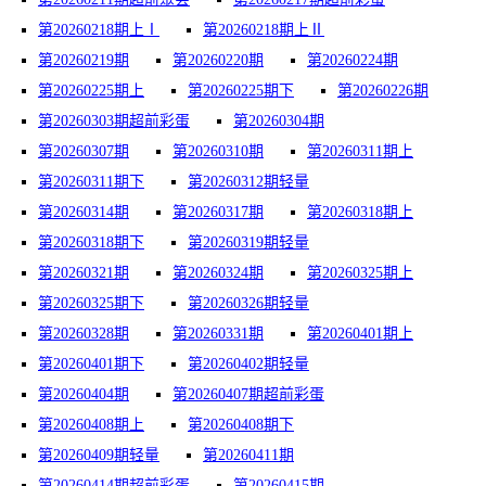
第20260218期上Ⅰ
第20260218期上Ⅱ
第20260219期
第20260220期
第20260224期
第20260225期上
第20260225期下
第20260226期
第20260303期超前彩蛋
第20260304期
第20260307期
第20260310期
第20260311期上
第20260311期下
第20260312期轻量
第20260314期
第20260317期
第20260318期上
第20260318期下
第20260319期轻量
第20260321期
第20260324期
第20260325期上
第20260325期下
第20260326期轻量
第20260328期
第20260331期
第20260401期上
第20260401期下
第20260402期轻量
第20260404期
第20260407期超前彩蛋
第20260408期上
第20260408期下
第20260409期轻量
第20260411期
第20260414期超前彩蛋
第20260415期