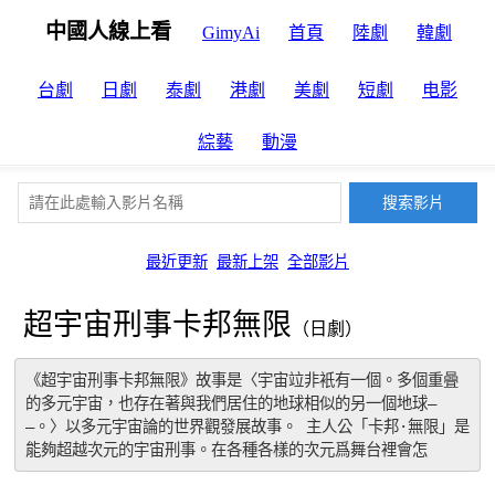
中國人線上看
GimyAi
首頁
陸劇
韓劇
台劇
日劇
泰劇
港劇
美劇
短劇
电影
綜藝
動漫
最近更新
最新上架
全部影片
超宇宙刑事卡邦無限
（日劇）
《超宇宙刑事卡邦無限》故事是〈宇宙竝非衹有一個。多個重曡
的多元宇宙，也存在著與我們居住的地球相似的另一個地球―
―。〉以多元宇宙論的世界觀發展故事。 主人公「卡邦·無限」是
能夠超越次元的宇宙刑事。在各種各樣的次元爲舞台裡會怎