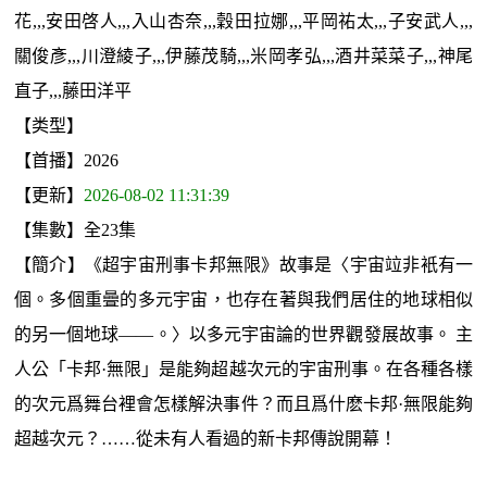
花,,,安田啓人,,,入山杏奈,,,穀田拉娜,,,平岡祐太,,,子安武人,,,
關俊彥,,,川澄綾子,,,伊藤茂騎,,,米岡孝弘,,,酒井菜菜子,,,神尾
直子,,,藤田洋平
【类型】
【首播】2026
【更新】
2026-08-02 11:31:39
【集數】全23集
【簡介】《超宇宙刑事卡邦無限》故事是〈宇宙竝非衹有一
個。多個重曡的多元宇宙，也存在著與我們居住的地球相似
的另一個地球――。〉以多元宇宙論的世界觀發展故事。 主
人公「卡邦·無限」是能夠超越次元的宇宙刑事。在各種各樣
的次元爲舞台裡會怎樣解決事件？而且爲什麽卡邦·無限能夠
超越次元？……從未有人看過的新卡邦傳說開幕！