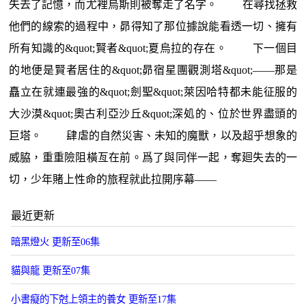
失去了記憶，而尤裡烏斯則被奪走了名字。 在尋找拯救
他們的線索的過程中，昴得知了那位據說能看透一切、擁有
所有知識的&quot;賢者&quot;夏烏拉的存在。 下一個目
的地便是賢者居住的&quot;昴宿星團觀測塔&quot;——那是
矗立在就連最強的&quot;劍聖&quot;萊因哈特都未能征服的
大沙漠&quot;奧古利亞沙丘&quot;深処的、位於世界盡頭的
巨塔。 肆虐的自然災害、未知的魔獸，以及超乎想象的
威脇，重重險阻橫亙在前。爲了與同伴一起，奪廻失去的一
切，少年賭上性命的旅程就此拉開序幕——
最近更新
暗黑燈火 更新至06集
貓與龍 更新至07集
小書癡的下尅上領主的養女 更新至17集