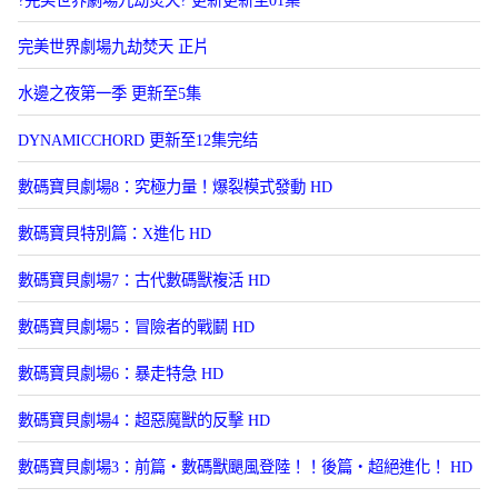
?完美世界劇場九劫焚天? 更新更新至01集
​完美世界劇場九劫焚天​ 正片
水邊之夜第一季 更新至5集
DYNAMICCHORD 更新至12集完结
數碼寶貝劇場8：究極力量！爆裂模式發動 HD
數碼寶貝特別篇：X進化 HD
數碼寶貝劇場7：古代數碼獸複活 HD
數碼寶貝劇場5：冒險者的戰鬭 HD
數碼寶貝劇場6：暴走特急 HD
數碼寶貝劇場4：超惡魔獸的反擊 HD
數碼寶貝劇場3：前篇・數碼獸颶風登陸！！後篇・超絕進化！ HD