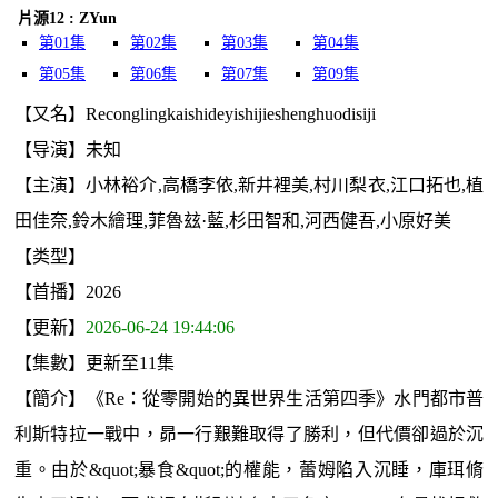
片源12 : ZYun
第01集
第02集
第03集
第04集
第05集
第06集
第07集
第09集
【又名】Reconglingkaishideyishijieshenghuodisiji
【导演】未知
【主演】小林裕介,高橋李依,新井裡美,村川梨衣,江口拓也,植
田佳奈,鈴木繪理,菲魯玆·藍,杉田智和,河西健吾,小原好美
【类型】
【首播】2026
【更新】
2026-06-24 19:44:06
【集數】更新至11集
【簡介】《Re：從零開始的異世界生活第四季》水門都市普
利斯特拉一戰中，昴一行艱難取得了勝利，但代價卻過於沉
重。由於&quot;暴食&quot;的權能，蕾姆陷入沉睡，庫珥脩