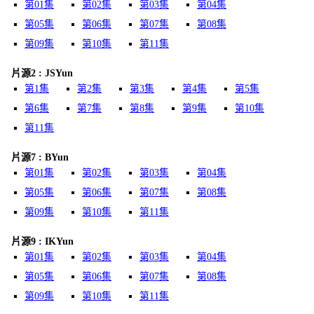
第01集
第02集
第03集
第04集
第05集
第06集
第07集
第08集
第09集
第10集
第11集
片源2 : JSYun
第1集
第2集
第3集
第4集
第5集
第6集
第7集
第8集
第9集
第10集
第11集
片源7 : BYun
第01集
第02集
第03集
第04集
第05集
第06集
第07集
第08集
第09集
第10集
第11集
片源9 : IKYun
第01集
第02集
第03集
第04集
第05集
第06集
第07集
第08集
第09集
第10集
第11集