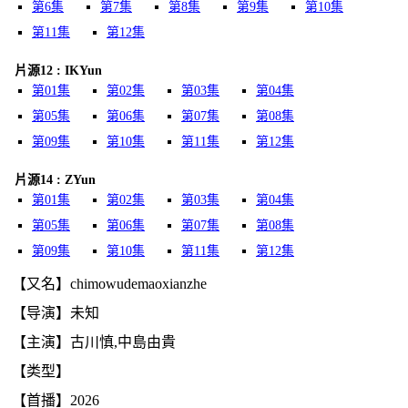
第6集
第7集
第8集
第9集
第10集
第11集
第12集
片源12 : IKYun
第01集
第02集
第03集
第04集
第05集
第06集
第07集
第08集
第09集
第10集
第11集
第12集
片源14 : ZYun
第01集
第02集
第03集
第04集
第05集
第06集
第07集
第08集
第09集
第10集
第11集
第12集
【又名】chimowudemaoxianzhe
【导演】未知
【主演】古川慎,中島由貴
【类型】
【首播】2026