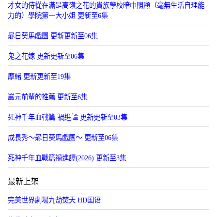
才女的侍從在滿是高嶺之花的貴族學校暗中照顧（毫無生活自理能
力的）學院第一大小姐 更新至6集
曏日葵馬戯團 更新更新至06集
鬼之花嫁 更新更新至06集
摩緒 更新更新至19集
巖元前輩的推薦 更新至6集
死神千年血戰篇-禍進譚 更新更新至03集
成長秀～曏日葵馬戯團～ 更新至06集
死神千年血戰篇禍進譚(2026) 更新至3集
最新上架
完美世界劇場九劫焚天 HD国语