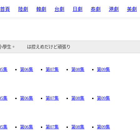
首頁
陸劇
韓劇
台劇
日劇
泰劇
港劇
美劇
小學生。 　　は控えめだけど頑張り
05集
第06集
第07集
第08集
第09集
05集
第06集
第07集
第08集
第09集
05集
第06集
第07集
第08集
第09集