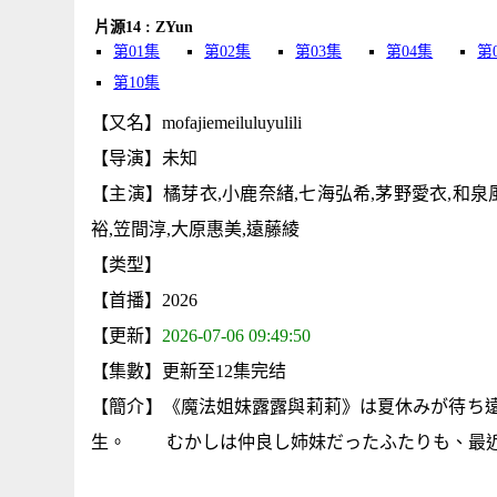
片源14 : ZYun
第01集
第02集
第03集
第04集
第
第10集
【又名】mofajiemeiluluyulili
【导演】未知
【主演】橘芽衣,小鹿奈緒,七海弘希,茅野愛衣,和泉風
裕,笠間淳,大原惠美,遠藤綾
【类型】
【首播】2026
【更新】
2026-07-06 09:49:50
【集數】更新至12集完结
【簡介】《魔法姐妹露露與莉莉》は夏休みが待ち
生。 むかしは仲良し姉妹だったふたりも、最近