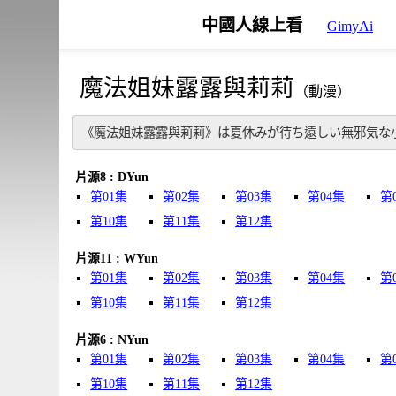
中國人線上看
GimyAi
魔法姐妹露露與莉莉
（動漫）
《魔法姐妹露露與莉莉》は夏休みが待ち遠しい無邪気な
片源8 : DYun
第01集
第02集
第03集
第04集
第
第10集
第11集
第12集
片源11 : WYun
第01集
第02集
第03集
第04集
第
第10集
第11集
第12集
片源6 : NYun
第01集
第02集
第03集
第04集
第
第10集
第11集
第12集