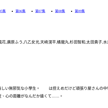
05集
第06集
第07集
第08集
第09集
花,廣原ふう,八乙女光,天崎滉平,橘龍丸,杉田智和,太田貴子,水
遠しい無邪気な小學生。 は控えめだけど頑張り屋さんの中
、心の距離がなんだか遠くて……。