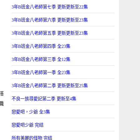
3年B班金八老師第七季 更新更新至22集
3年B班金八老師第六季 更新更新至23集
3年B班金八老師第五季 更新更新至23集
3年B班金八老師第四季 全23集
3年B班金八老師第三季 全12集
3年B班金八老師第一季 全23集
3年B班金八老師第二季 更新更新至25集
搭
不良一族尋愛記第二季 更新至4集
職
戀愛吧，少爺 全3集
戀愛吧少爺 完结
所有美麗的怪物 完结