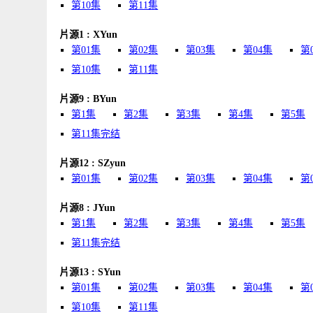
第10集
第11集
片源1 : XYun
第01集
第02集
第03集
第04集
第
第10集
第11集
片源9 : BYun
第1集
第2集
第3集
第4集
第5集
第11集完结
片源12 : SZyun
第01集
第02集
第03集
第04集
第
片源8 : JYun
第1集
第2集
第3集
第4集
第5集
第11集完结
片源13 : SYun
第01集
第02集
第03集
第04集
第
第10集
第11集