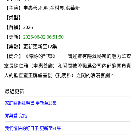
【主演】申惠善,孔明,金材昱,洪華妍
【类型】
【首播】2026
【更新】
2026-06-02 06:51:50
【集數】更新更新至12集
【簡介】《隱秘的監察》 講述擁有隱藏秘密的魅力監查
室長硃仁雅（申惠善飾）和瞬間被降職爲公司內部醜聞負責
人的監查室王牌盧基俊（孔明飾）之間的浪漫喜劇。
最近更新
家庭關系証明書 更新至23集
罪與愛 完结
我們愉快的好日子 更新至91集