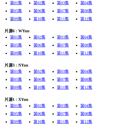
第01集
第02集
第03集
第04集
第05集
第06集
第07集
第08集
第09集
第10集
第11集
第12集
片源6 : WYun
第01集
第02集
第03集
第04集
第05集
第06集
第07集
第08集
第09集
第10集
第11集
第12集
片源3 : NYun
第01集
第02集
第03集
第04集
第05集
第06集
第07集
第08集
第09集
第10集
第11集
第12集
片源1 : XYun
第01集
第02集
第03集
第04集
第05集
第06集
第07集
第08集
第09集
第10集
第11集
第12集