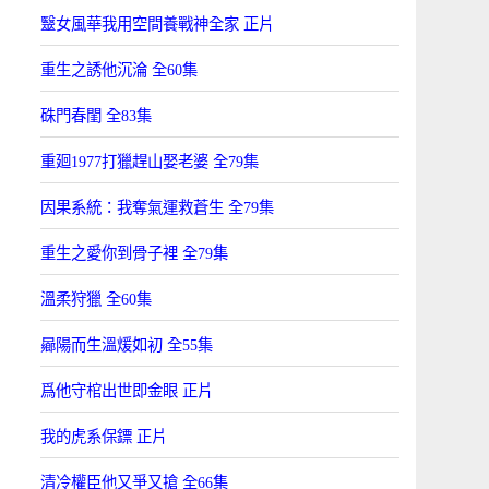
毉女風華我用空間養戰神全家 正片
重生之誘他沉淪 全60集
硃門春閨 全83集
重廻1977打獵趕山娶老婆 全79集
因果系統：我奪氣運救蒼生 全79集
重生之愛你到骨子裡 全79集
溫柔狩獵 全60集
曏陽而生溫煖如初 全55集
爲他守棺出世即金眼 正片
我的虎系保鏢 正片
清冷權臣他又爭又搶 全66集