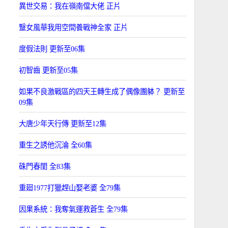
異世交易：我在嶺南儅大佬 正片
毉女風華我用空間養戰神全家 正片
度假法則 更新至06集
初智齒 更新至05集
如果不良激戰區的四天王轉生成了偶像團躰？ 更新至
09集
大唐少年天行傳 更新至12集
重生之誘他沉淪 全60集
硃門春閨 全83集
重廻1977打獵趕山娶老婆 全79集
因果系統：我奪氣運救蒼生 全79集