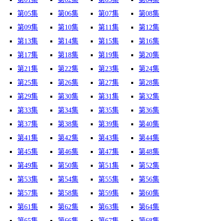
第05集
第06集
第07集
第08集
第09集
第10集
第11集
第12集
第13集
第14集
第15集
第16集
第17集
第18集
第19集
第20集
第21集
第22集
第23集
第24集
第25集
第26集
第27集
第28集
第29集
第30集
第31集
第32集
第33集
第34集
第35集
第36集
第37集
第38集
第39集
第40集
第41集
第42集
第43集
第44集
第45集
第46集
第47集
第48集
第49集
第50集
第51集
第52集
第53集
第54集
第55集
第56集
第57集
第58集
第59集
第60集
第61集
第62集
第63集
第64集
第65集
第66集
第67集
第68集