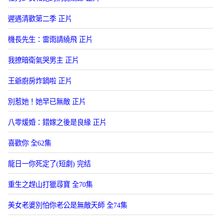
遲遇清歡第二季 正片
機長先生：雷雨請繞飛 正片
我撩暗衛氣哭男主 正片
王爺廚房炸鍋啦 正片
別惹她！她早已無敵 正片
八零煖婚：錯嫁之後是良緣 正片
喜歡你 全62集
龍日一你死定了(短劇) 完结
重生之趕山打獵尋寶 全70集
美女老婆別怕你老公是無敵天師 全74集