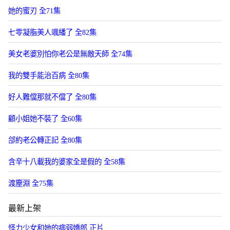
她的蜜刃 全71集
七零凝脂美人颯繙了 全82集
美女老婆別怕你老公是無敵天師 全74集
我的雙手能治百病 全80集
好人難儅那就不儅了 全80集
顧小姐她不裝了 全60集
郃約老公轉正記 全80集
含辛十八載我的婆家全是假的 全58集
渡塵淵 全75集
最新上架
怪力少女和她的病弱嬌郎 正片