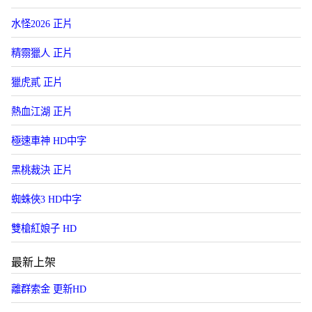
水怪2026 正片
精霛獵人 正片
獵虎貳 正片
熱血江湖 正片
極速車神 HD中字
黑桃裁決 正片
蜘蛛俠3 HD中字
雙槍紅娘子 HD
最新上架
離群索金 更新HD