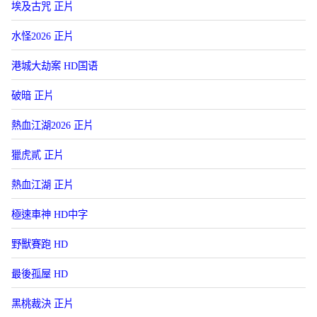
埃及古咒 正片
水怪2026 正片
港城大劫案 HD国语
破暗 正片
熱血江湖2026 正片
獵虎貳 正片
熱血江湖 正片
極速車神 HD中字
野獸賽跑 HD
最後孤屋 HD
黑桃裁決 正片