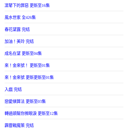
凜鼕下的罪惡 更新至16集
風水世家 全426集
春花望露 完结
加油！美玲 完结
成名在望 更新至04集
來！金來號！ 更新至01集
來！金來號 更新更新至01集
入戯 完结
戀愛縯算法 更新至03集
轉過頭幫你擦眼淚 更新至12集
霹靂戰魔策 完结