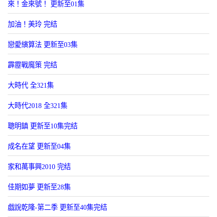
來！金來號！ 更新至01集
加油！美玲 完结
戀愛縯算法 更新至03集
霹靂戰魔策 完结
大時代 全321集
大時代2018 全321集
聰明鎮 更新至10集完结
成名在望 更新至04集
家和萬事興2010 完结
佳期如夢 更新至28集
戯說乾隆-第二季 更新至40集完结