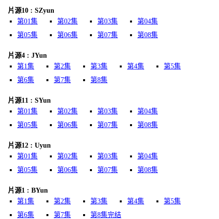
片源10 : SZyun
第01集
第02集
第03集
第04集
第05集
第06集
第07集
第08集
片源4 : JYun
第1集
第2集
第3集
第4集
第5集
第6集
第7集
第8集
片源11 : SYun
第01集
第02集
第03集
第04集
第05集
第06集
第07集
第08集
片源12 : Uyun
第01集
第02集
第03集
第04集
第05集
第06集
第07集
第08集
片源1 : BYun
第1集
第2集
第3集
第4集
第5集
第6集
第7集
第8集完结