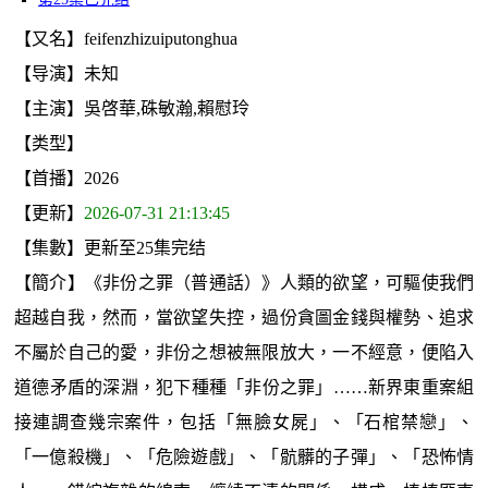
【又名】feifenzhizuiputonghua
【导演】未知
【主演】吳啓華,硃敏瀚,賴慰玲
【类型】
【首播】2026
【更新】
2026-07-31 21:13:45
【集數】更新至25集完结
【簡介】《非份之罪（普通話）》人類的欲望，可驅使我們
超越自我，然而，當欲望失控，過份貪圖金錢與權勢、追求
不屬於自己的愛，非份之想被無限放大，一不經意，便陷入
道德矛盾的深淵，犯下種種「非份之罪」……新界東重案組
接連調查幾宗案件，包括「無臉女屍」、「石棺禁戀」、
「一億殺機」、「危險遊戲」、「骯髒的子彈」、「恐怖情