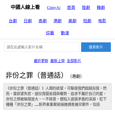
中國人線上看
GimyAi
首頁
陸劇
韓劇
台劇
日劇
泰劇
港劇
美劇
短劇
电影
綜藝
動漫
最近更新
最新上架
全部影片
非份之罪（普通話）
（港劇）
《非份之罪（普通話）》人類的欲望，可驅使我們超越自我，然
而，當欲望失控，過份貪圖金錢與權勢、追求不屬於自己的愛，
非份之想被無限放大，一不經意，便陷入道德矛盾的深淵，犯下
種種「非份之罪」……新界東重案組接連調查幾宗案件，包括