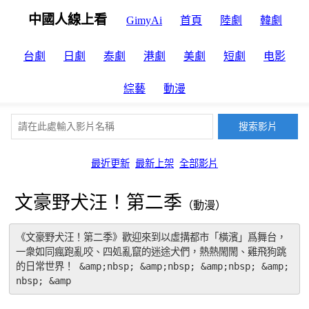
中國人線上看
GimyAi
首頁
陸劇
韓劇
台劇
日劇
泰劇
港劇
美劇
短劇
电影
綜藝
動漫
最近更新
最新上架
全部影片
文豪野犬汪！第二季
（動漫）
《文豪野犬汪！第二季》歡迎來到以虛搆都市「橫濱」爲舞台，
一衆如同瘋跑亂咬、四処亂竄的迷途犬們，熱熱閙閙、雞飛狗跳
的日常世界！ &amp;nbsp; &amp;nbsp; &amp;nbsp; &amp;
nbsp; &amp