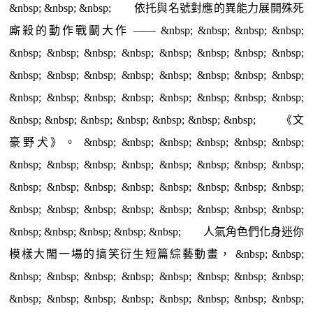
&nbsp; &nbsp; &nbsp; 依托與名號對應的異能力展開殊死
廝殺的動作戰鬭大作 —— &nbsp; &nbsp; &nbsp; &nbsp;
&nbsp; &nbsp; &nbsp; &nbsp; &nbsp; &nbsp; &nbsp; &nbsp;
&nbsp; &nbsp; &nbsp; &nbsp; &nbsp; &nbsp; &nbsp; &nbsp;
&nbsp; &nbsp; &nbsp; &nbsp; &nbsp; &nbsp; &nbsp; &nbsp;
&nbsp; &nbsp; &nbsp; &nbsp; &nbsp; &nbsp; &nbsp; 《文
豪野犬》。 &nbsp; &nbsp; &nbsp; &nbsp; &nbsp; &nbsp;
&nbsp; &nbsp; &nbsp; &nbsp; &nbsp; &nbsp; &nbsp; &nbsp;
&nbsp; &nbsp; &nbsp; &nbsp; &nbsp; &nbsp; &nbsp; &nbsp;
&nbsp; &nbsp; &nbsp; &nbsp; &nbsp; &nbsp; &nbsp; &nbsp;
&nbsp; &nbsp; &nbsp; &nbsp; &nbsp; 人氣角色們化身迷你
模樣大閙一場的搞笑衍生短篇綜藝動畫， &nbsp; &nbsp;
&nbsp; &nbsp; &nbsp; &nbsp; &nbsp; &nbsp; &nbsp; &nbsp;
&nbsp; &nbsp; &nbsp; &nbsp; &nbsp; &nbsp; &nbsp; &nbsp;