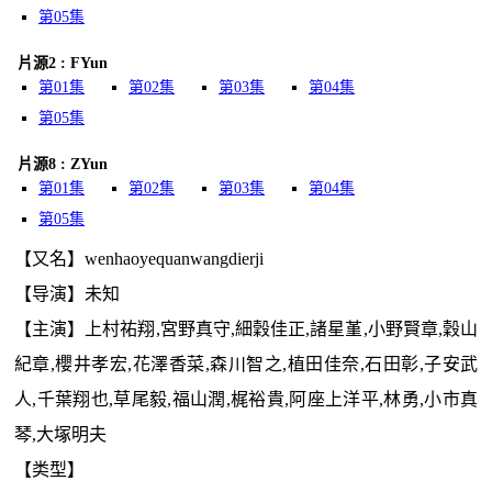
第05集
片源2 : FYun
第01集
第02集
第03集
第04集
第05集
片源8 : ZYun
第01集
第02集
第03集
第04集
第05集
【又名】wenhaoyequanwangdierji
【导演】未知
【主演】上村祐翔,宮野真守,細穀佳正,諸星堇,小野賢章,穀山
紀章,櫻井孝宏,花澤香菜,森川智之,植田佳奈,石田彰,子安武
人,千葉翔也,草尾毅,福山潤,梶裕貴,阿座上洋平,林勇,小市真
琴,大塚明夫
【类型】