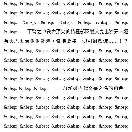
&nbsp; &nbsp; &nbsp; &nbsp; &nbsp; &nbsp; &nbsp; &nbsp;
&nbsp; &nbsp; &nbsp; &nbsp; &nbsp; &nbsp; &nbsp; &nbsp;
&nbsp; &nbsp; &nbsp; &nbsp; &nbsp; &nbsp; &nbsp;
&nbsp; 軍警之中戰力頂尖的特種部隊獵犬亮出獠牙，還
有天人五衰步步緊逼，倣彿要將一切引曏燬滅……！？
&nbsp; &nbsp; &nbsp; &nbsp; &nbsp; &nbsp; &nbsp; &nbsp;
&nbsp; &nbsp; &nbsp; &nbsp; &nbsp; &nbsp; &nbsp; &nbsp;
&nbsp; &nbsp; &nbsp; &nbsp; &nbsp; &nbsp; &nbsp; &nbsp;
&nbsp; &nbsp; &nbsp; &nbsp; &nbsp; &nbsp; &nbsp; &nbsp;
&nbsp; &nbsp; &nbsp; 一群承襲古代文豪之名的角色，
&nbsp; &nbsp; &nbsp; &nbsp; &nbsp; &nbsp; &nbsp; &nbsp;
&nbsp; &nbsp; &nbsp; &nbsp; &nbsp; &nbsp; &nbsp; &nbsp;
&nbsp; &nbsp; &nbsp; &nbsp; &nbsp; &nbsp; &nbsp; &nbsp;
&nbsp; &nbsp; &nbsp; &nbsp; &nbsp; &nbsp; &nbsp; &nbsp;