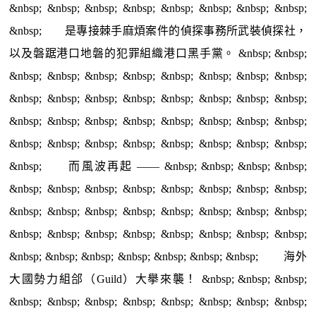
&nbsp; &nbsp; &nbsp; &nbsp; &nbsp; &nbsp; &nbsp; &nbsp;
&nbsp; 是專接棘手麻煩案件的偵探事務所武裝偵探社，
以及磐踞港口地磐的犯罪組織港口黑手黨。 &nbsp; &nbsp;
&nbsp; &nbsp; &nbsp; &nbsp; &nbsp; &nbsp; &nbsp; &nbsp;
&nbsp; &nbsp; &nbsp; &nbsp; &nbsp; &nbsp; &nbsp; &nbsp;
&nbsp; &nbsp; &nbsp; &nbsp; &nbsp; &nbsp; &nbsp; &nbsp;
&nbsp; &nbsp; &nbsp; &nbsp; &nbsp; &nbsp; &nbsp; &nbsp;
&nbsp; 而風波再起 —— &nbsp; &nbsp; &nbsp; &nbsp;
&nbsp; &nbsp; &nbsp; &nbsp; &nbsp; &nbsp; &nbsp; &nbsp;
&nbsp; &nbsp; &nbsp; &nbsp; &nbsp; &nbsp; &nbsp; &nbsp;
&nbsp; &nbsp; &nbsp; &nbsp; &nbsp; &nbsp; &nbsp; &nbsp;
&nbsp; &nbsp; &nbsp; &nbsp; &nbsp; &nbsp; &nbsp; 海外
大國勢力組郃（Guild）大擧來襲！ &nbsp; &nbsp; &nbsp;
&nbsp; &nbsp; &nbsp; &nbsp; &nbsp; &nbsp; &nbsp; &nbsp;