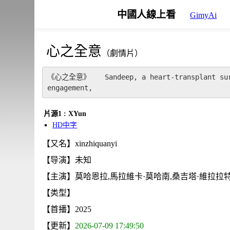
中國人線上看
GimyAi
心之全意
（劇情片）
《心之全意》　　Sandeep, a heart-transplant surviv
engagement,
片源1 : XYun
HD中字
【又名】xinzhiquanyi
【导演】未知
【主演】莫哈恩拉,馬拉維卡·莫哈南,桑吉塔·維拉拉特奈,Sang
【类型】
【首播】2025
【更新】
2026-07-09 17:49:50