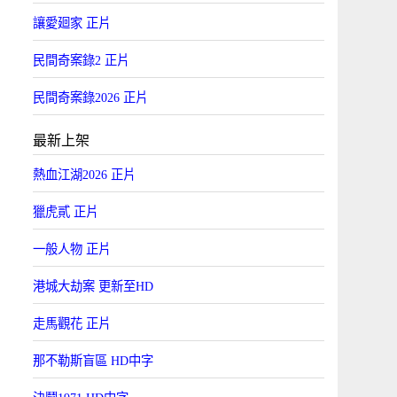
讓愛廻家 正片
民間奇案錄2 正片
民間奇案錄2026 正片
最新上架
熱血江湖2026 正片
獵虎貳 正片
一般人物 正片
港城大劫案 更新至HD
走馬觀花 正片
那不勒斯盲區 HD中字