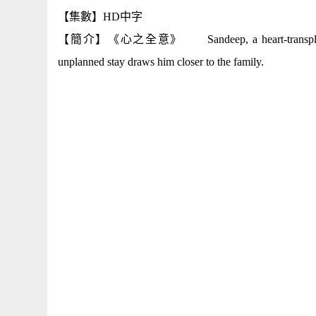
【集數】HD中字
【簡介】《心之全意》 Sandeep, a heart-transplant survivo
unplanned stay draws him closer to the family.