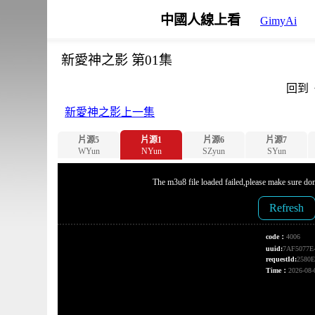
中國人線上看
GimyAi
新愛神之影 第01集
回到
新愛神之影上一集
片源5
片源1
片源6
片源7
WYun
NYun
SZyun
SYun