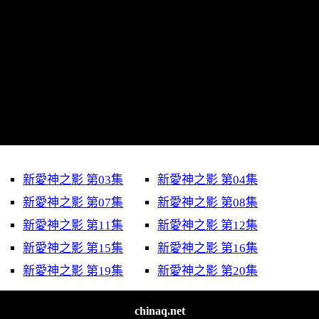
新愛神之影 第03集
新愛神之影 第04集
新愛神之影 第07集
新愛神之影 第08集
新愛神之影 第11集
新愛神之影 第12集
新愛神之影 第15集
新愛神之影 第16集
新愛神之影 第19集
新愛神之影 第20集
chinaq.net