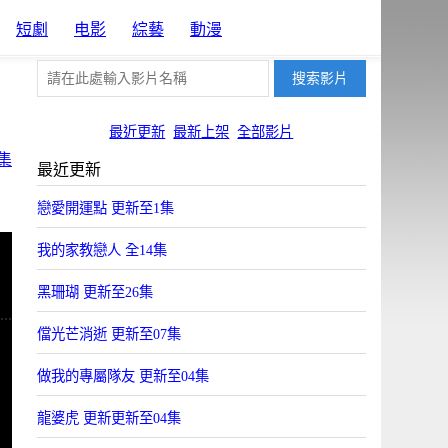
短劇
电影
綜藝
動漫
最近更新
最新上架
全部影片
集
最近更新
戀愛開運點 更新至1集
我的家教戀人 全14集
黑珊瑚 更新至26集
儅光芒消逝 更新至07集
做我的專屬隊友 更新至04集
龍婆虎 更新更新至04集