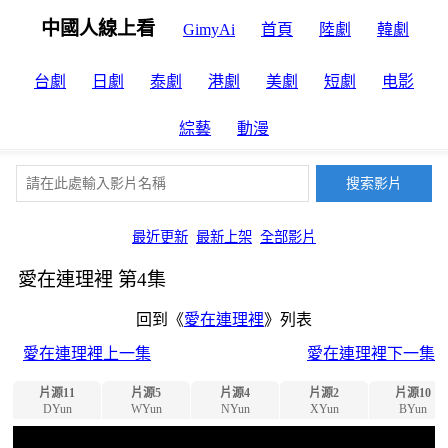
中國人線上看
GimyAi
首頁
陸劇
韓劇
台劇
日劇
泰劇
港劇
美劇
短劇
电影
綜藝
動漫
最近更新
最新上架
全部影片
愛在連理裡 第4集
回到《
愛在連理裡
》列表
愛在連理裡上一集
愛在連理裡下一集
片源11
片源5
片源4
片源2
片源10
DYun
WYun
NYun
XYun
BYun