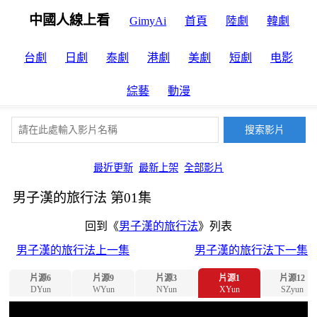
中國人線上看
GimyAi
首頁
陸劇
韓劇
台劇
日劇
泰劇
港劇
美劇
短劇
电影
綜藝
動漫
最近更新
最新上架
全部影片
男子漢的旅行法 第01集
回到《
男子漢的旅行法
》列表
男子漢的旅行法上一集
男子漢的旅行法下一集
片源6
片源9
片源3
片源1
片源12
DYun
WYun
NYun
XYun
SZyun