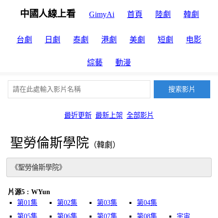
中國人線上看
GimyAi
首頁
陸劇
韓劇
台劇
日劇
泰劇
港劇
美劇
短劇
电影
綜藝
動漫
最近更新
最新上架
全部影片
聖勞倫斯學院
（韓劇）
《聖勞倫斯學院》
片源5 : WYun
第01集
第02集
第03集
第04集
第05集
第06集
第07集
第08集
宇宙