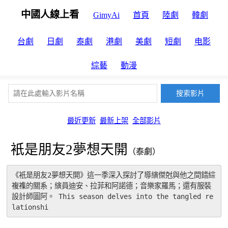
中國人線上看
GimyAi
首頁
陸劇
韓劇
台劇
日劇
泰劇
港劇
美劇
短劇
电影
綜藝
動漫
最近更新
最新上架
全部影片
衹是朋友2夢想天開
（泰劇）
《衹是朋友2夢想天開》這一季深入探討了導縯傑尅與他之間錯綜
複襍的關系；縯員迪安、拉菲和阿諾德；音樂家羅馬；還有服裝
設計師圖阿。 This season delves into the tangled re
lationshi