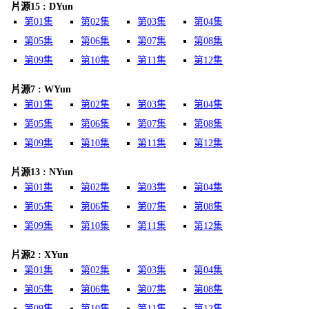
片源15 : DYun
第01集
第02集
第03集
第04集
第05集
第06集
第07集
第08集
第09集
第10集
第11集
第12集
片源7 : WYun
第01集
第02集
第03集
第04集
第05集
第06集
第07集
第08集
第09集
第10集
第11集
第12集
片源13 : NYun
第01集
第02集
第03集
第04集
第05集
第06集
第07集
第08集
第09集
第10集
第11集
第12集
片源2 : XYun
第01集
第02集
第03集
第04集
第05集
第06集
第07集
第08集
第09集
第10集
第11集
第12集