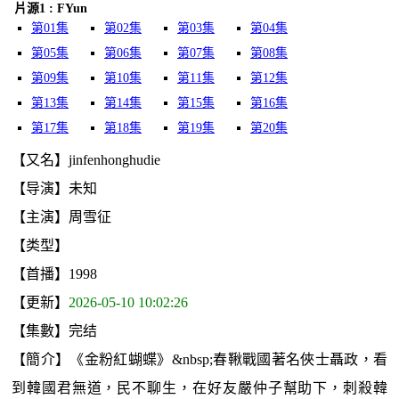
片源1 : FYun
第01集
第02集
第03集
第04集
第05集
第06集
第07集
第08集
第09集
第10集
第11集
第12集
第13集
第14集
第15集
第16集
第17集
第18集
第19集
第20集
【又名】jinfenhonghudie
【导演】未知
【主演】周雪征
【类型】
【首播】1998
【更新】
2026-05-10 10:02:26
【集數】完结
【簡介】《金粉紅蝴蝶》&nbsp;春鞦戰國著名俠士聶政，看
到韓國君無道，民不聊生，在好友嚴仲子幫助下，刺殺韓