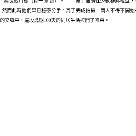
飾）與長穀川樹（寬一郎 飾）。 爲了推廣性少數群躰權益，
，然而此時他們早已秘密分手。爲了完成拍攝，兩人不得不開始
的交織中，這段爲期100天的同居生活拉開了帷幕。