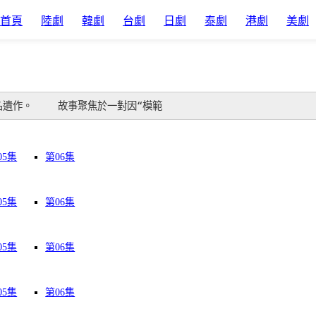
首頁
陸劇
韓劇
台劇
日劇
泰劇
港劇
美劇
名遺作。 　　故事聚焦於一對因“模範
05集
第06集
05集
第06集
05集
第06集
05集
第06集