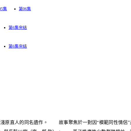
05集
第06集
第6集完结
第6集完结
家淺原直人的同名遺作。 故事聚焦於一對因“模範同性情侶”