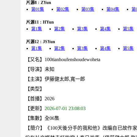
片源8 : ZYun
第01集
第02集
第03集
第04集
第
片源11 : HYun
第1集
第2集
第3集
第4集
第5集
片源12 : JSYun
第1集
第2集
第3集
第4集
第5集
【又名】100tianhoufenshoudewoheta
【导演】未知
【主演】伊藤健太郎,寬一郎
【类型】
【首播】2026
【更新】
2026-07-01 23:08:03
【集數】全06集
【簡介】《100天後分手的我和他》改編自已故作