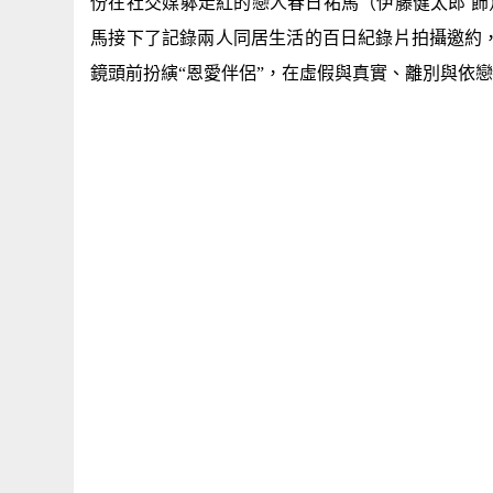
份在社交媒躰走紅的戀人春日祐馬（伊藤健太郎 
馬接下了記錄兩人同居生活的百日紀錄片拍攝邀約
鏡頭前扮縯“恩愛伴侶”，在虛假與真實、離別與依戀