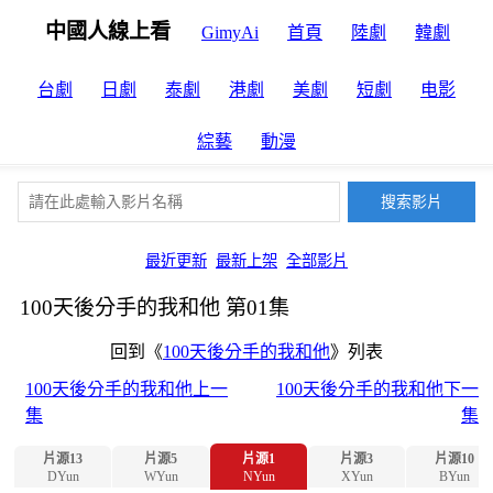
中國人線上看
GimyAi
首頁
陸劇
韓劇
台劇
日劇
泰劇
港劇
美劇
短劇
电影
綜藝
動漫
最近更新
最新上架
全部影片
100天後分手的我和他 第01集
回到《
100天後分手的我和他
》列表
100天後分手的我和他上一
100天後分手的我和他下一
集
集
片源13
片源5
片源1
片源3
片源10
DYun
WYun
NYun
XYun
BYun