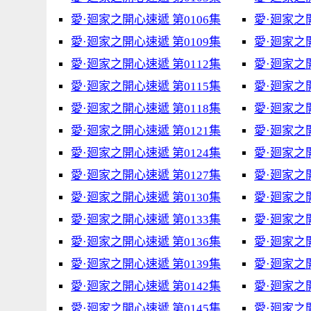
愛·廻家之開心速遞 第0106集
愛·廻家之開
愛·廻家之開心速遞 第0109集
愛·廻家之開
愛·廻家之開心速遞 第0112集
愛·廻家之開
愛·廻家之開心速遞 第0115集
愛·廻家之開
愛·廻家之開心速遞 第0118集
愛·廻家之開
愛·廻家之開心速遞 第0121集
愛·廻家之開
愛·廻家之開心速遞 第0124集
愛·廻家之開
愛·廻家之開心速遞 第0127集
愛·廻家之開
愛·廻家之開心速遞 第0130集
愛·廻家之開
愛·廻家之開心速遞 第0133集
愛·廻家之開
愛·廻家之開心速遞 第0136集
愛·廻家之開
愛·廻家之開心速遞 第0139集
愛·廻家之開
愛·廻家之開心速遞 第0142集
愛·廻家之開
愛·廻家之開心速遞 第0145集
愛·廻家之開