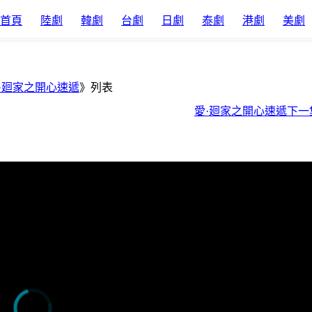
首頁
陸劇
韓劇
台劇
日劇
泰劇
港劇
美劇
·廻家之開心速遞
》列表
愛·廻家之開心速遞下一