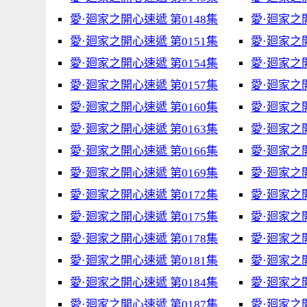
愛·廻家之開心速遞 第0148集
愛·廻家之開
愛·廻家之開心速遞 第0151集
愛·廻家之開
愛·廻家之開心速遞 第0154集
愛·廻家之開
愛·廻家之開心速遞 第0157集
愛·廻家之開
愛·廻家之開心速遞 第0160集
愛·廻家之開
愛·廻家之開心速遞 第0163集
愛·廻家之開
愛·廻家之開心速遞 第0166集
愛·廻家之開
愛·廻家之開心速遞 第0169集
愛·廻家之開
愛·廻家之開心速遞 第0172集
愛·廻家之開
愛·廻家之開心速遞 第0175集
愛·廻家之開
愛·廻家之開心速遞 第0178集
愛·廻家之開
愛·廻家之開心速遞 第0181集
愛·廻家之開
愛·廻家之開心速遞 第0184集
愛·廻家之開
愛·廻家之開心速遞 第0187集
愛·廻家之開