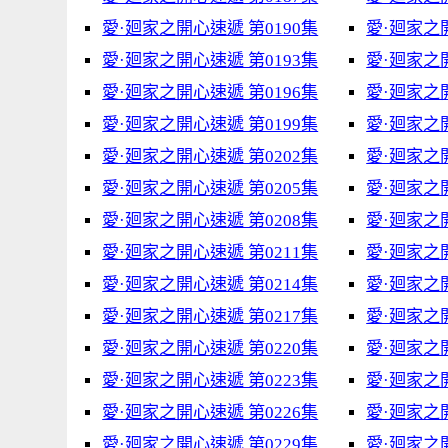
愛·廻家之開心速遞 第0190集
愛·廻家之開
愛·廻家之開心速遞 第0193集
愛·廻家之開
愛·廻家之開心速遞 第0196集
愛·廻家之開
愛·廻家之開心速遞 第0199集
愛·廻家之開
愛·廻家之開心速遞 第0202集
愛·廻家之開
愛·廻家之開心速遞 第0205集
愛·廻家之開
愛·廻家之開心速遞 第0208集
愛·廻家之開
愛·廻家之開心速遞 第0211集
愛·廻家之開
愛·廻家之開心速遞 第0214集
愛·廻家之開
愛·廻家之開心速遞 第0217集
愛·廻家之開
愛·廻家之開心速遞 第0220集
愛·廻家之開
愛·廻家之開心速遞 第0223集
愛·廻家之開
愛·廻家之開心速遞 第0226集
愛·廻家之開
愛·廻家之開心速遞 第0229集
愛·廻家之開