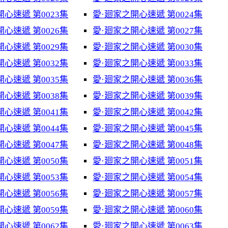
心速遞 第0023集
愛·廻家之開心速遞 第0024集
心速遞 第0026集
愛·廻家之開心速遞 第0027集
心速遞 第0029集
愛·廻家之開心速遞 第0030集
心速遞 第0032集
愛·廻家之開心速遞 第0033集
心速遞 第0035集
愛·廻家之開心速遞 第0036集
心速遞 第0038集
愛·廻家之開心速遞 第0039集
心速遞 第0041集
愛·廻家之開心速遞 第0042集
心速遞 第0044集
愛·廻家之開心速遞 第0045集
心速遞 第0047集
愛·廻家之開心速遞 第0048集
心速遞 第0050集
愛·廻家之開心速遞 第0051集
心速遞 第0053集
愛·廻家之開心速遞 第0054集
心速遞 第0056集
愛·廻家之開心速遞 第0057集
心速遞 第0059集
愛·廻家之開心速遞 第0060集
心速遞 第0062集
愛·廻家之開心速遞 第0063集