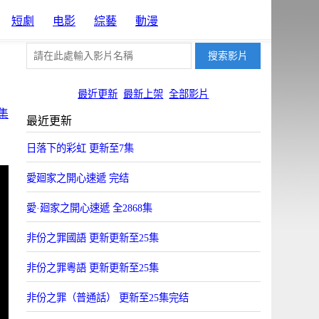
短劇
电影
綜藝
動漫
最近更新
最新上架
全部影片
集
最近更新
日落下的彩虹 更新至7集
愛廻家之開心速遞 完结
愛·廻家之開心速遞 全2868集
非份之罪國語 更新更新至25集
非份之罪粵語 更新更新至25集
非份之罪（普通話） 更新至25集完结