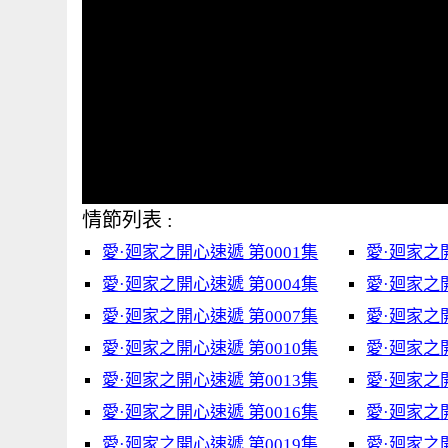
情節列表 :
愛·廻家之開心速遞 第0001集
愛·廻家之開
愛·廻家之開心速遞 第0004集
愛·廻家之開
愛·廻家之開心速遞 第0007集
愛·廻家之開
愛·廻家之開心速遞 第0010集
愛·廻家之開
愛·廻家之開心速遞 第0013集
愛·廻家之開
愛·廻家之開心速遞 第0016集
愛·廻家之開
愛·廻家之開心速遞 第0019集
愛·廻家之開