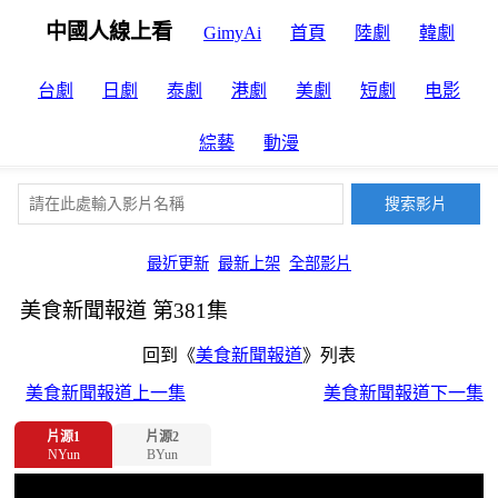
中國人線上看
GimyAi
首頁
陸劇
韓劇
台劇
日劇
泰劇
港劇
美劇
短劇
电影
綜藝
動漫
最近更新
最新上架
全部影片
美食新聞報道 第381集
回到《
美食新聞報道
》列表
美食新聞報道上一集
美食新聞報道下一集
片源1
片源2
NYun
BYun