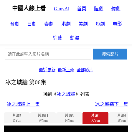
中國人線上看
GimyAi
首頁
陸劇
韓劇
台劇
日劇
泰劇
港劇
美劇
短劇
电影
綜藝
動漫
最近更新
最新上架
全部影片
冰之城牆 第06集
回到《
冰之城牆
》列表
冰之城牆上一集
冰之城牆下一集
片源7
片源11
片源3
片源1
片源6
DYun
WYun
NYun
XYun
BYun