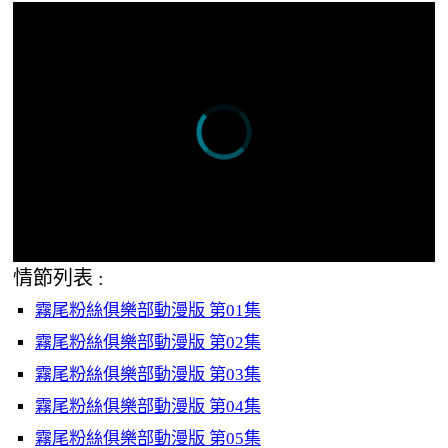
情節列表 :
霧尾粉絲俱樂部動漫版 第01集
霧尾粉絲俱樂部動漫版 第02集
霧尾粉絲俱樂部動漫版 第03集
霧尾粉絲俱樂部動漫版 第04集
霧尾粉絲俱樂部動漫版 第05集