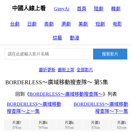
中國人線上看
GimyAi
首頁
陸劇
韓劇
台劇
日劇
泰劇
港劇
美劇
短劇
电影
綜藝
動漫
最近更新
最新上架
全部影片
BORDERLESS～廣域移動搜查隊～ 第5集
回到《
BORDERLESS～廣域移動搜查隊～
》列表
BORDERLESS～廣域移動
BORDERLESS～廣域移動
搜查隊～上一集
搜查隊～下一集
片源7
片源4
片源6
片源3
片源5
DYun
WYun
NYun
XYun
SZyun