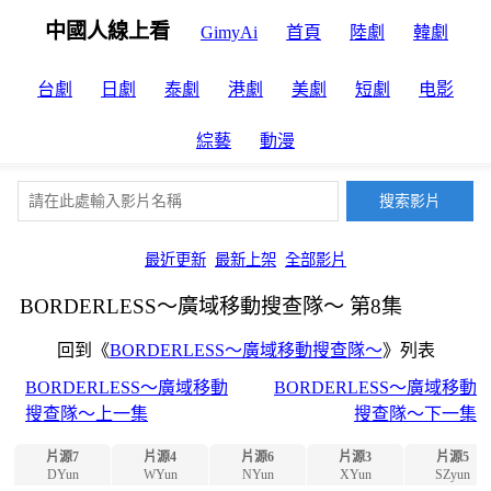
中國人線上看
GimyAi
首頁
陸劇
韓劇
台劇
日劇
泰劇
港劇
美劇
短劇
电影
綜藝
動漫
最近更新
最新上架
全部影片
BORDERLESS～廣域移動搜查隊～ 第8集
回到《
BORDERLESS～廣域移動搜查隊～
》列表
BORDERLESS～廣域移動
BORDERLESS～廣域移動
搜查隊～上一集
搜查隊～下一集
片源7
片源4
片源6
片源3
片源5
DYun
WYun
NYun
XYun
SZyun