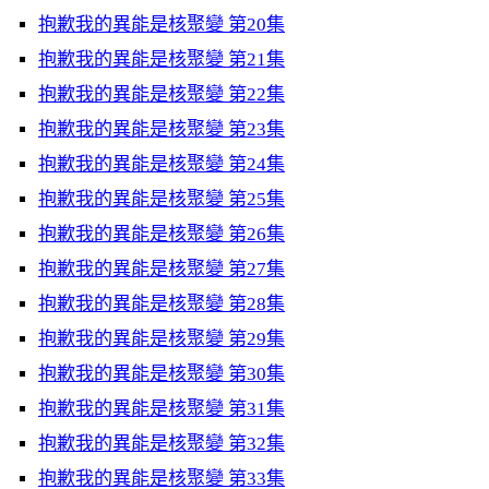
抱歉我的異能是核聚變 第20集
抱歉我的異能是核聚變 第21集
抱歉我的異能是核聚變 第22集
抱歉我的異能是核聚變 第23集
抱歉我的異能是核聚變 第24集
抱歉我的異能是核聚變 第25集
抱歉我的異能是核聚變 第26集
抱歉我的異能是核聚變 第27集
抱歉我的異能是核聚變 第28集
抱歉我的異能是核聚變 第29集
抱歉我的異能是核聚變 第30集
抱歉我的異能是核聚變 第31集
抱歉我的異能是核聚變 第32集
抱歉我的異能是核聚變 第33集