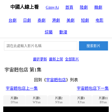
中國人線上看
GimyAi
首頁
陸劇
韓劇
台劇
日劇
泰劇
港劇
美劇
短劇
电影
綜藝
動漫
最近更新
最新上架
全部影片
宇宙麪包店 第1集
回到《
宇宙麪包店
》列表
宇宙麪包店上一集
宇宙麪包店下一集
片源8
片源5
片源2
片源3
片源11
DYun
WYun
NYun
XYun
BYun